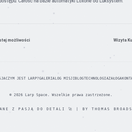
 dostępu. Całość na bazie automatyki Loxone od Luksystem.
stej możliwości
Wizyta Ku
SJA
CZYM JEST LARP?
GALERIA
LOG MISJI
BLOG
TECHNOLOGIA
ZAŁOGA
KONT
©
2026
Larp Space.
Wszelkie prawa zastrzeżone.
ANE Z PASJĄ DO DETALI
🚀 | BY THOMAS BROADS