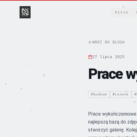
SKIP TO CONTENT
MISJA
WRÓĆ DO BLOGA
27 lipca 2025
Prace w
#
budowa
#
Loxone
#
Prace wykończeniowe w
najlepszą bazą do zdję
stworzyć galerię. Kole