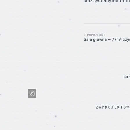
oraz systemy kontroli
POPRZEDNI
Sala główna — 77m² czy
MI
ZAPROJEKTOW