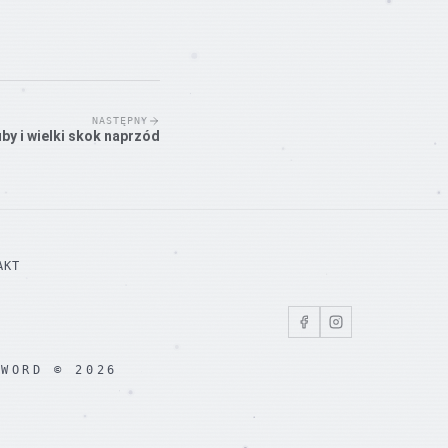
NASTĘPNY
by i wielki skok naprzód
AKT
WORD © 2026