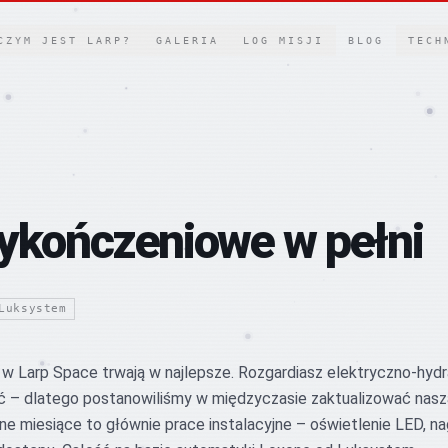
CZYM JEST LARP?
GALERIA
LOG MISJI
BLOG
TECH
ykończeniowe w pełni
Luksystem
 Larp Space trwają w najlepsze. Rozgardiasz elektryczno-hydra
ć – dlatego postanowiliśmy w międzyczasie zaktualizować naszą
jne miesiące to głównie prace instalacyjne – oświetlenie LED, na