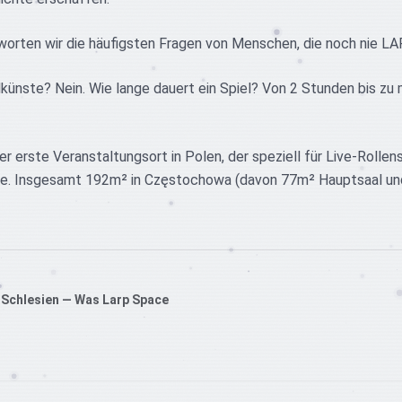
worten wir die häufigsten Fragen von Menschen, die noch nie LA
künste? Nein. Wie lange dauert ein Spiel? Von 2 Stunden bis zu 
r erste Veranstaltungsort in Polen, der speziell für Live-Rollen
rde. Insgesamt 192m² in Częstochowa (davon 77m² Hauptsaal u
n Schlesien — Was Larp Space