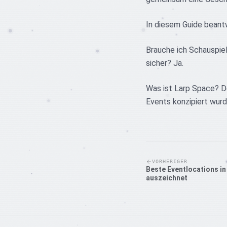
In diesem Guide beant
Brauche ich Schauspiel
sicher? Ja.
Was ist Larp Space? De
Events konzipiert wu
VORHERIGER
Beste Eventlocations i
auszeichnet