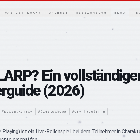
WAS IST LARP?
GALERIE
MISSIONSLOG
BLOG
TE
LARP? Ein vollständige
rguide (2026)
#
początkujący
#
Częstochowa
#
gry fabularne
 Playing) ist ein Live-Rollenspiel, bei dem Teilnehmer in Charak
ichte erschaffen.