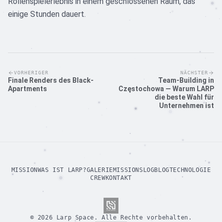
Rollenspielerlebnis in einem geschlossenen Raum, das
einige Stunden dauert.
VORHERIGER
NÄCHSTER
Finale Renders des Black-
Team-Building in
Apartments
Częstochowa — Warum LARP
die beste Wahl für
Unternehmen ist
MISSION
WAS IST LARP?
GALERIE
MISSIONSLOG
BLOG
TECHNOLOGIE
CREW
KONTAKT
©
2026
Larp Space.
Alle Rechte vorbehalten.