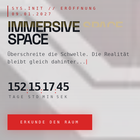
SYS.INIT //
ERÖFFNUNG
09.01.2027
IMMERSIVE
SPACE
Überschreite die Schwelle. Die Realität
bleibt gleich dahinter...
152
15
17
44
:
:
:
TAGE
STD
MIN
SEK
ERKUNDE DEN RAUM